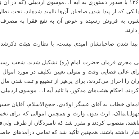
پس‌ از آن امام خمینی (ره) در تاریخ ۱۳۶۵/۱۰/۲۳ با صدور دستوری به آیه ا…موسو
الکی که از پیدا شدن صاحبان آن‌ها ناامید شده‌اند، تحت نظا
کشور، به فروش رسیده و عوض آن به نفع فقرا به مصرف برس
دارند.
پیدا شدن صاحبانشان امیدی نیست، با نظارت هیئت ذکرشده 
عالی قضایی وقت و متولی تعیین تکلیف در مورد اموال مجهو
ران را احراز می‌کردند، برای پرهیز از تضییع و تلف شدن ما
. احکام هیئت‌های مذکور، با تائید آیه ا… موسوی اردبیلی، ق
م (ره) در تاریخ ۱۳۶۸/۰۲/۰۶ طی نامه‌ای خطاب به آقای عسگر اولادی، حجج‌الاسلا
ول‌المالک، ارث بدون وارث و همچنین اموالی که برای تخ
‌باشند، منصوب کردند و مقرر شد که نامبردگان از طرف ولی‌فق
تیار داشته باشند. همچنین تأکید شد که تمامی درآمدهای ح