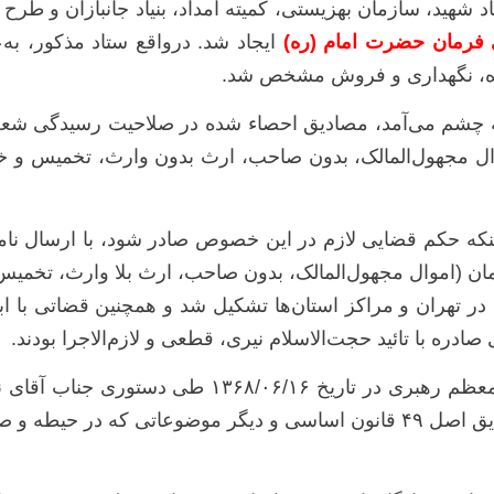
داد، بنیاد مسکن، بنیاد شهید، سازمان بهزیستی، کمیته امداد، بنیاد جان
 فرمان حضرت امام (ره)
ایجاد شد. درواقع ستاد مذکور، به‌ع
به چشم می‌آمد، مصادیق احصاء شده در صلاحیت رسیدگی شعب و
ال مجهول‌المالک، بدون صاحب، ارث بدون وارث، تخمیس و خروج
ی (ره) در تاریخ ۱۳۶۸/۰۲/۲۸ برای اینکه حکم قضایی لازم در این خصوص صادر شود،
موال مجهول‌المالک، بدون صاحب، ارث بلا وارث، تخمیس خروج از ذمه 
‌ی اصل ۴۹ قانون اساسی در تهران و مراکز استان‌ها تشکیل شد و همچنین قض
بعد از رحلت حضرت امام خمینی (ره)، مقام معظم رهبر