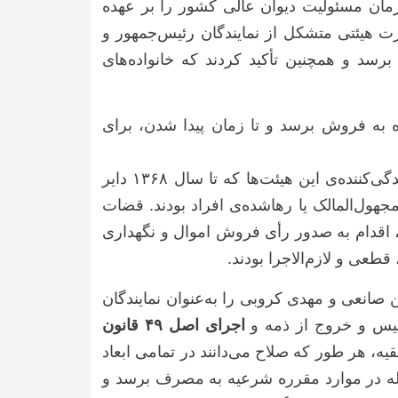
ی اردبیلی (که در آن زمان مسئولیت دیوان عالی کشور را بر عهده
رت هیئتی متشکل از نمایندگان رئیس‌جمهور و
د و همچنین تأکید کردند که خانواده‌های
به فروش برسد و تا زمان پیدا شدن، برای
با این دستور امام راحل، عملاً هیئت‌های قضایی مجری فرمان حضرت امام (ره) تشکیل شدند. شعب رسیدگی‌کننده‌ی این هیئت‌ها که تا سال ۱۳۶۸ دایر
ل‌المالک یا رهاشده‌ی افراد بودند. قضات
ل، اقدام به صدور رأی فروش اموال و نگهداری
طعی و لازم‌الاجرا بودند.
م، آقایان حسن صانعی و مهدی کروبی را به‌عنوان نمایندگان
میس و خروج از ذمه و
اجرای اصل ۴۹ قانون
یه، هر طور که صلاح می‌دانند در تمامی ابعاد
اصله در موارد مقرره شرعیه به مصرف برسد و