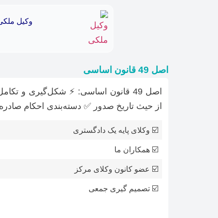
وکیل ملکی
اصل 49 قانون اساسی
از حیث تاریخ صدور ✅ دسته‌بندی احکام صادره
☑️ وکلای پایه یک دادگستری
☑️ همکاران ما
☑️ عضو کانون وکلای مرکز
☑️ تصمیم گیری جمعی